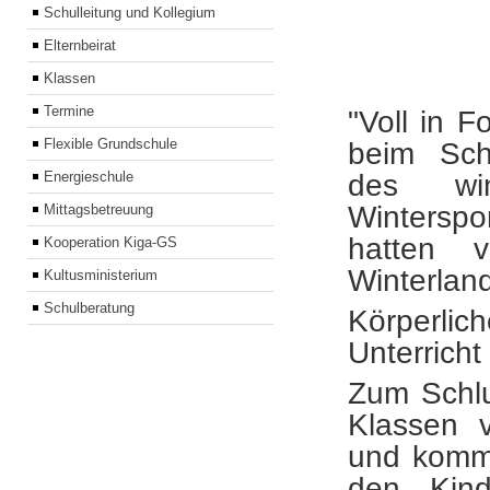
Schulleitung und Kollegium
Elternbeirat
Klassen
Termine
"Voll in 
Flexible Grundschule
beim Sch
des win
Energieschule
Winterspo
Mittagsbetreuung
hatten 
Kooperation Kiga-GS
Winterlan
Kultusministerium
Schulberatung
Körperlic
Unterricht
Zum Schlu
Klassen v
und kommt
den Kind