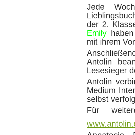
Jede Woch
Lieblingsbu
der 2. Klas
Emily
haben
mit ihrem Vor
Anschließen
Antolin bea
Lesesieger d
Antolin ver
Medium Inter
selbst verfo
Für weite
www.antolin