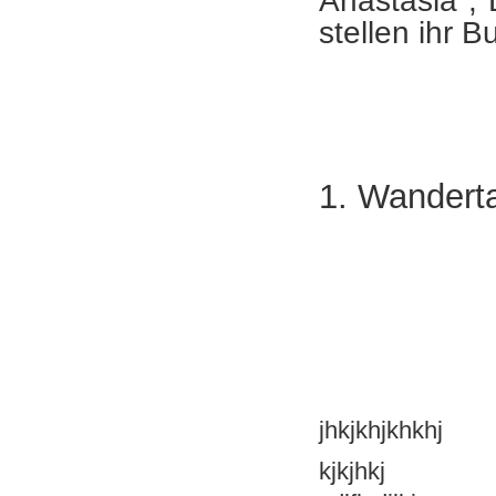
Anastasia ,
stellen ihr B
1. Wanderta
jhkjkhjkhkhj
kjkjhkj