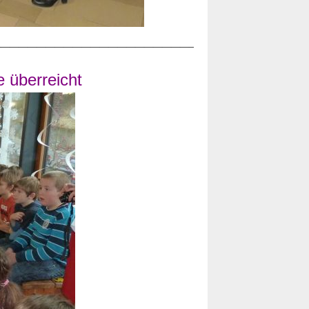
______________________________
 überreicht