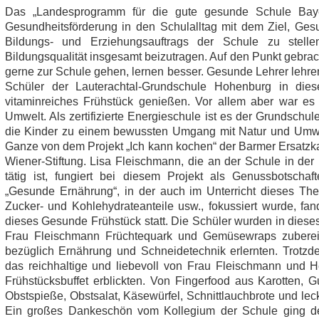
Das „Landesprogramm für die gute gesunde Schule Baye
Gesundheitsförderung in den Schulalltag mit dem Ziel, Ges
Bildungs- und Erziehungsauftrags der Schule zu stell
Bildungsqualität insgesamt beizutragen. Auf den Punkt gebrac
gerne zur Schule gehen, lernen besser. Gesunde Lehrer lehre
Schüler der Lauterachtal-Grundschule Hohenburg in die
vitaminreiches Frühstück genießen. Vor allem aber war es
Umwelt. Als zertifizierte Energieschule ist es der Grundsch
die Kinder zu einem bewussten Umgang mit Natur und Umwel
Ganze von dem Projekt „Ich kann kochen“ der Barmer Ersatzk
Wiener-Stiftung. Lisa Fleischmann, die an der Schule in der
tätig ist, fungiert bei diesem Projekt als Genussbotsc
„Gesunde Ernährung“, in der auch im Unterricht dieses T
Zucker- und Kohlehydrateanteile usw., fokussiert wurde, f
dieses Gesunde Frühstück statt. Die Schüler wurden in dieses
Frau Fleischmann Früchtequark und Gemüsewraps zubereit
bezüglich Ernährung und Schneidetechnik erlernten. Trotzdem
das reichhaltige und liebevoll von Frau Fleischmann und Hel
Frühstücksbuffet erblickten. Von Fingerfood aus Karotten, 
Obstspieße, Obstsalat, Käsewürfel, Schnittlauchbrote und le
Ein großes Dankeschön vom Kollegium der Schule ging de