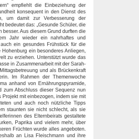
rn“ empfiehlt die Einbeziehung der
undheit konsequent in den Dienst des
en, um damit zur Verbesserung der
ht bedeutet das: „Gesunde Schüler, die
n besser. Aus diesem Grund durften die
sem Jahr wieder ein nahrhaftes und
 auch ein gesundes Frühstück für die
ule Hohenburg ein besonderes Anliegen,
t zu erziehen. Unterstützt wurde das
asse in Zusammenarbeit mit der Sarah-
 Mittagsbetreuung und als Brückenkraft
hafterin. Im Rahmen der Themenwoche
hema anhand von Ernährungspyramide,
and zum Abschluss dieser Sequenz nun
 Projekt mit einbezogen, indem sie mit
eten und auch noch nützliche Tipps
 staunten sie nicht schlecht, als sie
ferinnen des Elternbeirats gestaltete
Gurken, Paprika und vielem mehr, über
ckeren Früchten wurde alles angeboten.
shalb an Lisa Fleischmann und ihre