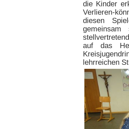
die Kinder e
Verlieren-kö
diesen Spie
gemeinsam s
stellvertreten
auf das Her
Kreisjugendr
lehrreichen S