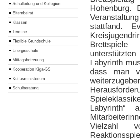
Schulleitung und Kollegium
Hohenburg. D
Elternbeirat
Veranstaltun
Klassen
stattfand.
Termine
Kreisjugendr
Flexible Grundschule
Brettspiele
Energieschule
unterstützten
Mittagsbetreuung
Labyrinth mu
Kooperation Kiga-GS
dass man v
weiterzuge
Kultusministerium
Herausforde
Schulberatung
Spieleklass
Labyrinth“ 
Mitarbeiteri
Vielzahl v
Reaktionsspie